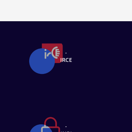
-
IRCE
-