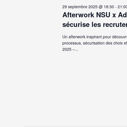
29
vues
date.
mot-
29 septembre 2025 @ 18:30
-
21:0
Évènements
Afterwork NSU x Ad
clé.
septembr
sécurise les recrut
Un afterwork inspirant pour découvr
2025
processus, sécurisation des choix e
2025 –...