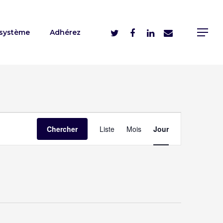
système
Adhérez
Navigation
Chercher
Liste
Mois
Jour
de
vues
évènement