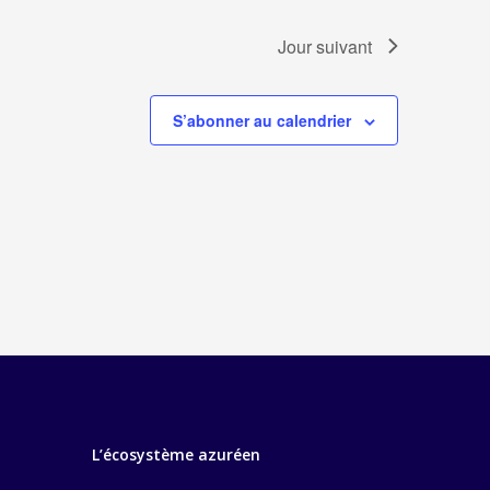
Jour suivant
S’abonner au calendrier
L’écosystème azuréen