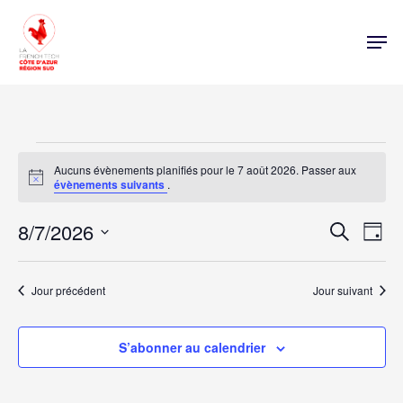
Évènements
Aucuns évènements planifiés pour le 7 août 2026. Passer aux
for
Notice
évènements suivants
.
7
Nav
8/7/2026
Rech
Recherche
Jour
de
août
Sélectionnez
vue
une
et
évè
2026
date.
Jour précédent
Jour suivant
navi
S’abonner au calendrier
de