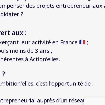
écompenser des projets entrepreneuriaux
didater ?
ert aux :
xerçant leur activité en France
;
puis moins de
3 ans
;
érentes à Action’elles.
 ?
bition’elles, c’est l’opportunité de :
ntrepreneurial auprès d’un réseau d’exper