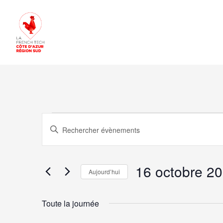
Évènemen
Recherche
Saisir
mot-
et
clé.
for
16 octobre 2
navigation
Aujourd’hui
Rechercher
Sélectionnez
de
Évènements
Toute la journée
une
par