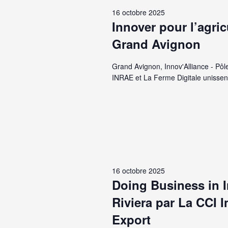
16
vues
date.
mot-
16 octobre 2025
Évènements
Innover pour l’agric
clé.
octobre
Grand Avignon
Grand Avignon, Innov'Alliance - Pôle 
2025
INRAE et La Ferme Digitale unissent
16 octobre 2025
Doing Business in I
Riviera par La CCI 
Export