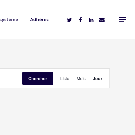
système
Adhérez
Navigation
Chercher
Liste
Mois
Jour
de
vues
évènement