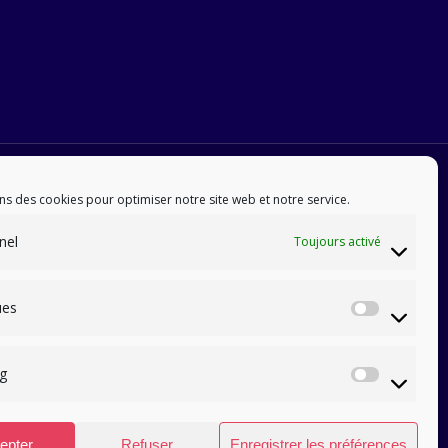
ns des cookies pour optimiser notre site web et notre service.
nel
Toujours activé
ues
Statis
g
Marke
epter
Refuser
Enregistrer les préférences