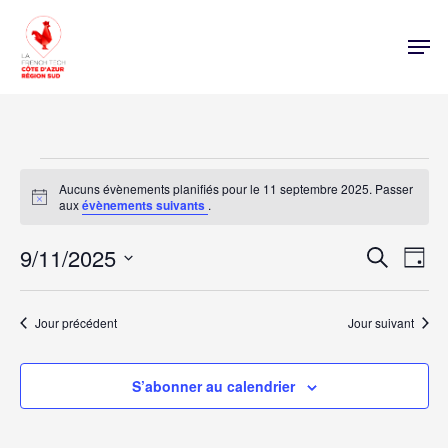
Évènements
Aucuns évènements planifiés pour le 11 septembre 2025. Passer
for
Notice
aux
évènements suivants
.
11
Nav
9/11/2025
Rech
Recherche
Jour
de
septembre
Sélectionnez
vue
une
et
évè
2025
date.
Jour précédent
Jour suivant
navi
S’abonner au calendrier
de