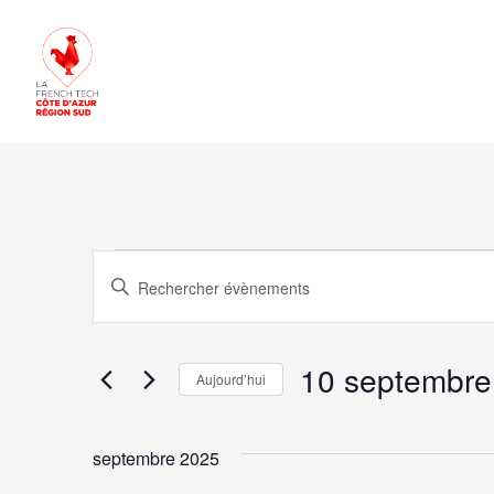
Évènemen
Recherche
Saisir
mot-
et
clé.
10 septembre
navigation
Aujourd’hui
Rechercher
Sélectionnez
de
Évènements
une
septembre 2025
par