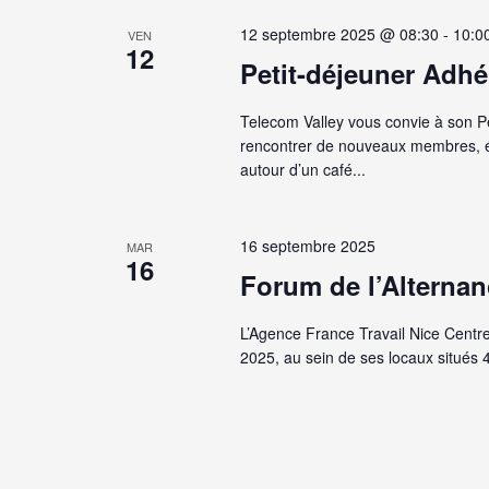
vues
date.
mot-
12 septembre 2025 @ 08:30
-
10:0
VEN
Évènements
12
clé.
Petit-déjeuner Adhé
Telecom Valley vous convie à son P
rencontrer de nouveaux membres, éc
autour d’un café...
16 septembre 2025
MAR
16
Forum de l’Alternan
L’Agence France Travail Nice Centr
2025, au sein de ses locaux situés 