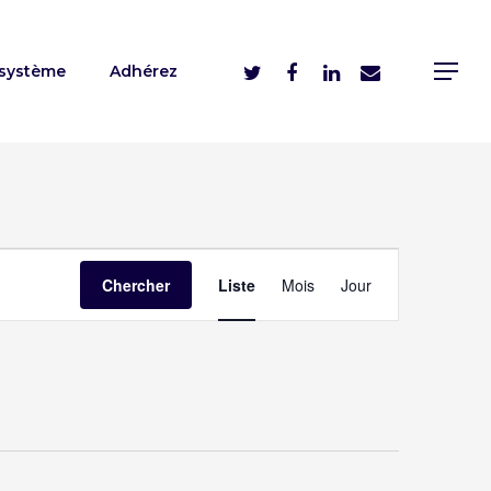
système
Adhérez
Navigation
Chercher
Liste
Mois
Jour
de
vues
évènement