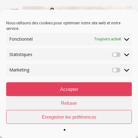
MAR
4
Nous utilisons des cookies pour optimiser notre site web et notre
service.
Fonctionnel
Toujours activé
Statistiques
Statisti
Marketing
Marketi
Accepter
Refuser
Enregistrer les préférences
4 novembre 2025 @ 09:00
-
11:00
Café Connect #8 par Nice Start(s) Up