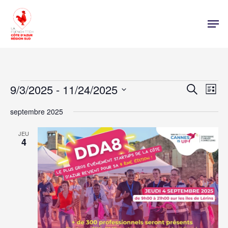
Évènements
Nav
9/3/2025
 - 
11/24/2025
Rech
Recherche
Liste
de
Sélectionnez
vue
septembre 2025
une
et
évè
date.
JEU
navi
4
de
vues
Évè