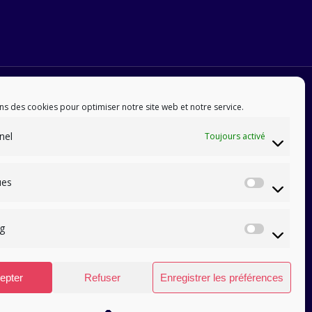
ns des cookies pour optimiser notre site web et notre service.
nel
Toujours activé
ues
Statis
g
Marke
epter
Refuser
Enregistrer les préférences