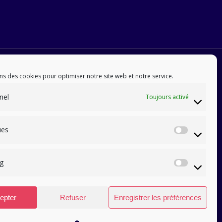
ns des cookies pour optimiser notre site web et notre service.
nel
Toujours activé
ues
Statis
g
Marke
epter
Refuser
Enregistrer les préférences