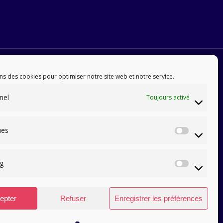
ns des cookies pour optimiser notre site web et notre service.
nel
Toujours activé
ues
Statis
g
Marke
epter
Refuser
Enregistrer les préférences