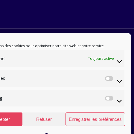
ns des cookies pour optimiser notre site web et notre service.
nel
Toujours activé
ues
Statis
g
Marke
epter
Refuser
Enregistrer les préférences