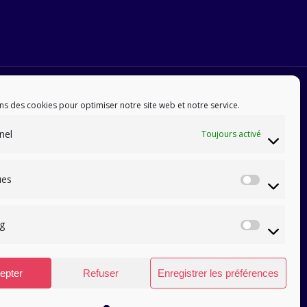
ns des cookies pour optimiser notre site web et notre service.
nel
Toujours activé
ues
Statis
g
Marke
epter
Refuser
Enregistrer les préférences