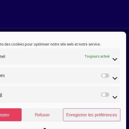
ns des cookies pour optimiser notre site web et notre service.
nel
Toujours activé
ues
Statis
g
Marke
epter
Refuser
Enregistrer les préférences