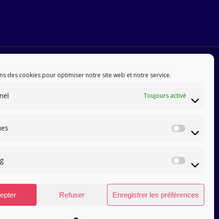
ns des cookies pour optimiser notre site web et notre service.
nel
Toujours activé
ues
Statis
g
Marke
epter
Refuser
Enregistrer les préférences