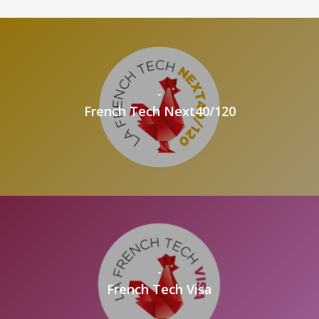
-
French Tech Next40/120
-
French Tech Visa