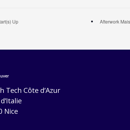
art(s) Up
Afterwork Mai
ouver
h Tech Côte d’Azur
d’Italie
0 Nice