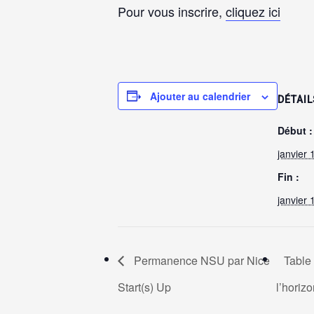
Pour vous inscrire,
cliquez ici
Ajouter au calendrier
DÉTAIL
Début :
janvier
Fin :
janvier
Permanence NSU par Nice
Table 
Start(s) Up
l’horiz