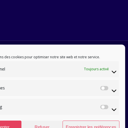
ns des cookies pour optimiser notre site web et notre service.
nel
Toujours activé
ues
Statis
g
Marke
epter
Refuser
Enregistrer les préférences