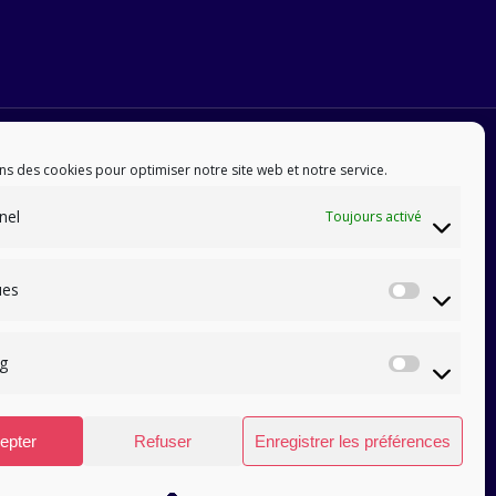
ns des cookies pour optimiser notre site web et notre service.
nel
Toujours activé
ues
Statis
g
Marke
epter
Refuser
Enregistrer les préférences