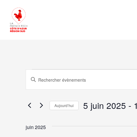
Évènemen
Recherche
Saisir
mot-
et
clé.
5 juin 2025
 - 
navigation
Aujourd’hui
Rechercher
Sélectionnez
de
Évènements
une
juin 2025
par