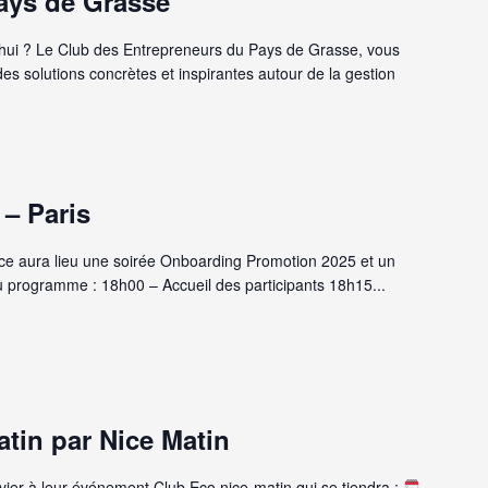
ays de Grasse
rd'hui ? Le Club des Entrepreneurs du Pays de Grasse, vous
s solutions concrètes et inspirantes autour de la gestion
 – Paris
ce aura lieu une soirée Onboarding Promotion 2025 et un
u programme : 18h00 – Accueil des participants 18h15...
tin par Nice Matin
ier à leur événement Club Eco nice-matin qui se tiendra :