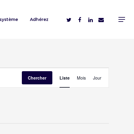
système
Adhérez
Navigation
Chercher
Liste
Mois
Jour
de
vues
évènement