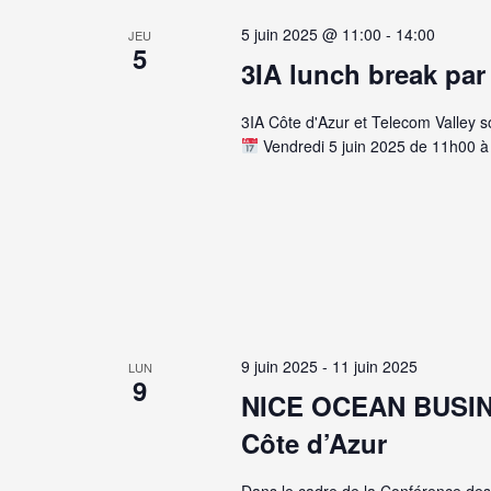
vues
date.
mot-
5 juin 2025 @ 11:00
-
14:00
JEU
Évènements
5
clé.
3IA lunch break par
3IA Côte d'Azur et Telecom Valley s
Vendredi 5 juin 2025 de 11h00 
9 juin 2025
-
11 juin 2025
LUN
9
NICE OCEAN BUSIN
Côte d’Azur