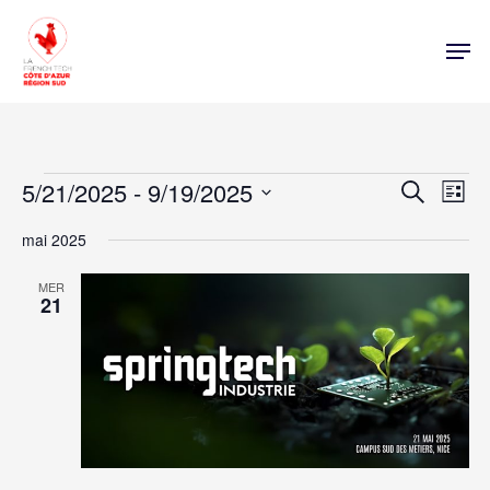
Évènements
Nav
5/21/2025
 - 
9/19/2025
Rech
Recherche
Liste
de
Sélectionnez
vue
mai 2025
une
et
évè
date.
MER
navi
21
de
vues
Évè