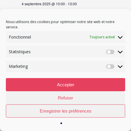
4 septembre 2025 @ 10:00
-
13:00
Tech Talk — « AI Act, an opportunity to make
the difference » par AKTANTIS, en partenariat
Nous utilisons des cookies pour optimiser notre site web et notre
avec Amadeus
service.
Fonctionnel
Toujours activé
VEN
5
Statistiques
Statisti
Marketing
Marketi
Accepter
Refuser
5 septembre 2025 @ 12:30
-
13:30
Enregistrer les préférences
LES PREMIÈRES SUD – LUNCH SPÉCIAL
REBOND : PROGRAMME LIFT-1ERE